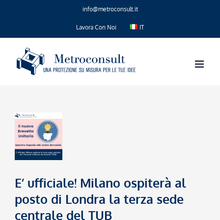
Salta
info@metroconsult.it
al
contenuto
Lavora Con Noi
IT
E’ ufficiale! Milano ospiterà al
posto di Londra la terza sede
centrale del TUB