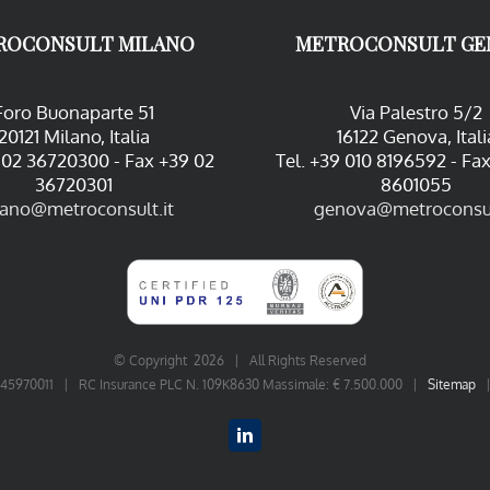
ROCONSULT MILANO
METROCONSULT GE
Foro Buonaparte 51
Via Palestro 5/2
20121 Milano, Italia
16122 Genova, Itali
9 02 36720300 - Fax +39 02
Tel. +39 010 8196592 - Fa
36720301
8601055
lano@metroconsult.it
genova@metroconsul
© Copyright
2026 | All Rights Reserved
06545970011 | RC Insurance PLC N. 109K8630 Massimale: € 7.500.000 |
Sitemap
LinkedIn