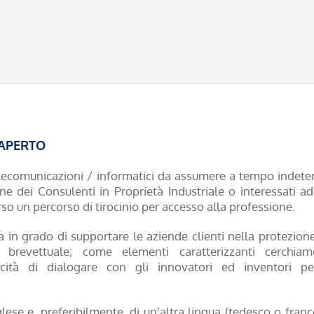
: APERTO
elecomunicazioni / informatici da assumere a tempo indete
ine dei Consulenti in Proprietà Industriale o interessati a
so un percorso di tirocinio per accesso alla professione.
a in grado di supportare le aziende clienti nella protezione
vità brevettuale; come elementi caratterizzanti cerc
ità di dialogare con gli innovatori ed inventori per 
lese e, preferibilmente, di un’altra lingua (tedesco o franc