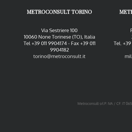
METROCONSULT TORINO
MET
Via Sestriere 100
10060 None Torinese (TO), Italia
Tel +39 011 9904174 - Fax +39 011
Tel. +3
9904182
torino@metroconsult.it
mi
Metroconsult srl P. IVA / CF: IT 