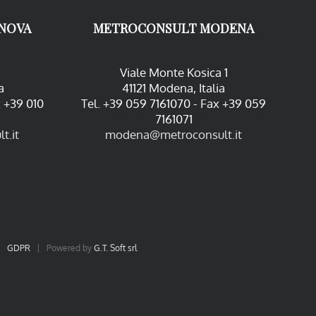
NOVA
METROCONSULT MODENA
Viale Monte Kosica 1
a
41121 Modena, Italia
x +39 010
Tel. +39 059 7161070 - Fax +39 059
7161071
t.it
modena@metroconsult.it
|
GDPR
| Powered by
G.T. Soft srl