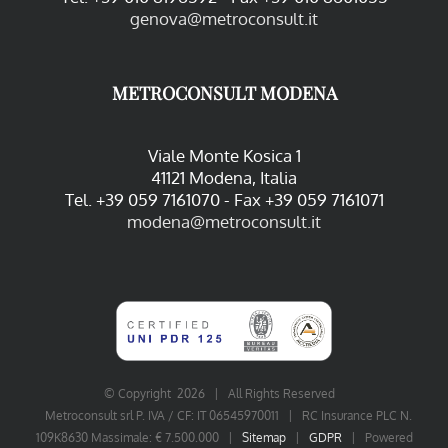
genova@metroconsult.it
METROCONSULT MODENA
Viale Monte Kosica 1
41121 Modena, Italia
Tel. +39 059 7161070 - Fax +39 059 7161071
modena@metroconsult.it
© Copyright
2026 | All Rights Reserved
Metroconsult srl P. IVA / CF: IT 06545970011 | RC Insurance PLC N.
109K8630 Massimale: € 7.500.000 |
Sitemap
|
GDPR
| Powered