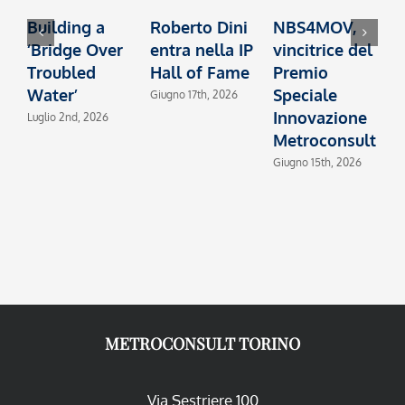
Building a
Roberto Dini
NBS4MOV,
B
‘Bridge Over
entra nella IP
vincitrice del
c
Troubled
Hall of Fame
Premio
I
Water’
Speciale
2
Giugno 17th, 2026
Innovazione
Luglio 2nd, 2026
M
Metroconsult
Giugno 15th, 2026
METROCONSULT TORINO
Via Sestriere 100