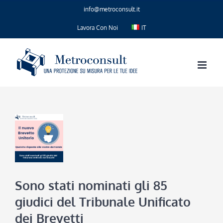
Salta
info@metroconsult.it
al
contenuto
Lavora Con Noi
IT
Sono stati nominati gli 85
giudici del Tribunale Unificato
dei Brevetti