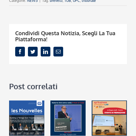
Categorie:
NEWS
|
Tag:
brevetti
,
TUB
,
UPC
,
tribunale
Condividi Questa Notizia, Scegli La Tua
Piattaforma!
Facebook
Twitter
LinkedIn
Email
Post correlati