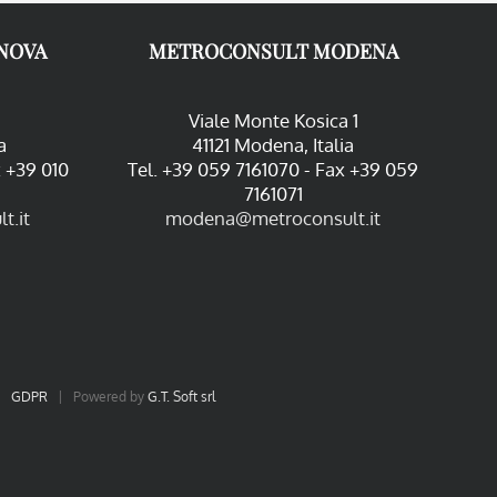
NOVA
METROCONSULT MODENA
Viale Monte Kosica 1
a
41121 Modena, Italia
x +39 010
Tel. +39 059 7161070 - Fax +39 059
7161071
t.it
modena@metroconsult.it
|
GDPR
| Powered by
G.T. Soft srl