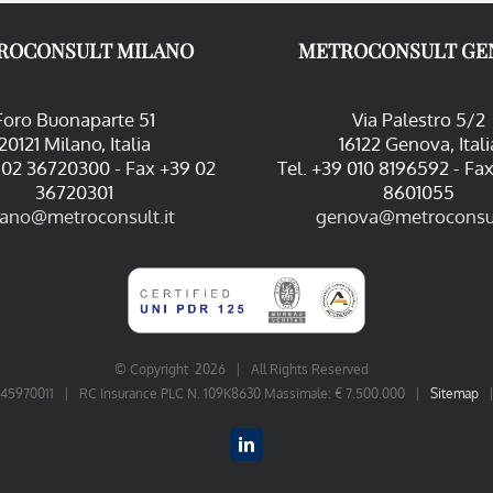
ROCONSULT MILANO
METROCONSULT GE
Foro Buonaparte 51
Via Palestro 5/2
20121 Milano, Italia
16122 Genova, Itali
9 02 36720300 - Fax +39 02
Tel. +39 010 8196592 - Fa
36720301
8601055
lano@metroconsult.it
genova@metroconsul
© Copyright
2026 | All Rights Reserved
06545970011 | RC Insurance PLC N. 109K8630 Massimale: € 7.500.000 |
Sitemap
LinkedIn