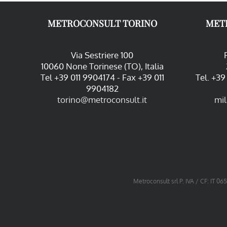
METROCONSULT TORINO
MET
Via Sestriere 100
10060 None Torinese (TO), Italia
Tel +39 011 9904174 - Fax +39 011
Tel. +3
9904182
torino@metroconsult.it
mi
Metroconsult srl P. IVA / CF: IT 