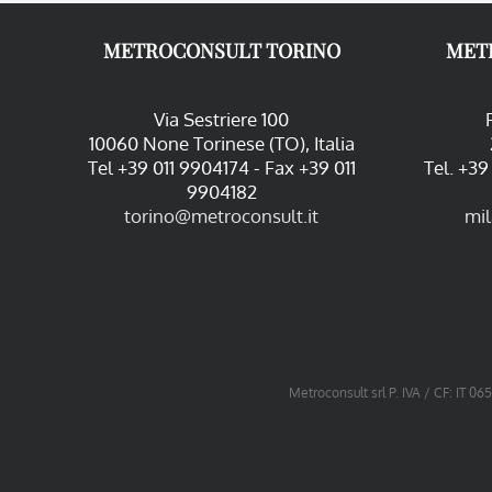
METROCONSULT TORINO
MET
Via Sestriere 100
10060 None Torinese (TO), Italia
Tel +39 011 9904174 - Fax +39 011
Tel. +3
9904182
torino@metroconsult.it
mi
Metroconsult srl P. IVA / CF: IT 