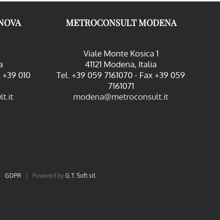
NOVA
METROCONSULT MODENA
Viale Monte Kosica 1
a
41121 Modena, Italia
x +39 010
Tel. +39 059 7161070 - Fax +39 059
7161071
t.it
modena@metroconsult.it
|
GDPR
| Powered by
G.T. Soft srl