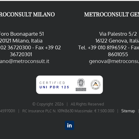
ROCONSULT MILANO
METROCONSULT GE
Foro Buonaparte 51
Via Palestro 5/2
20121 Milano, Italia
16122 Genova, Itali
9 02 36720300 - Fax +39 02
Tel. +39 010 8196592 - Fa
36720301
8601055
lano@metroconsult.it
genova@metroconsul
© Copyright
2026 | All Rights Reserved
06545970011 | RC Insurance PLC N. 109K8630 Massimale: € 7.500.000 |
Sitemap
LinkedIn