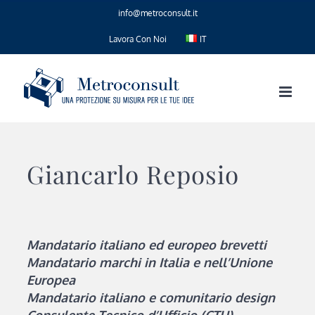
Salta
info@metroconsult.it
al
contenuto
Lavora Con Noi
IT
Giancarlo Reposio
Mandatario italiano ed europeo brevetti
Mandatario marchi in Italia e nell’Unione
Europea
Mandatario italiano e comunitario design
Consulente Tecnico d’Ufficio (CTU)