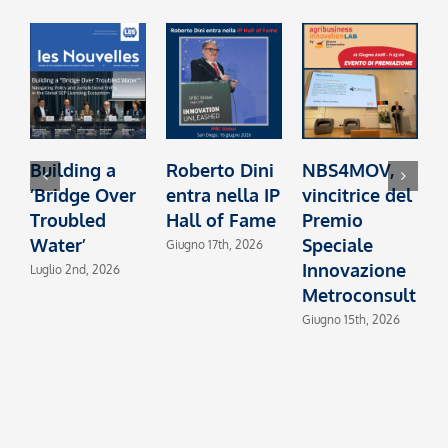
Building a
Roberto Dini
NBS4MOV,
B
‘Bridge Over
entra nella IP
vincitrice del
c
Troubled
Hall of Fame
Premio
I
Water’
Speciale
2
Giugno 17th, 2026
Innovazione
Luglio 2nd, 2026
M
Metroconsult
Giugno 15th, 2026