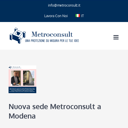
Salta
info@metroconsult.it
al
contenuto
Lavora Con Noi
IT
Nuova sede Metroconsult a
Modena