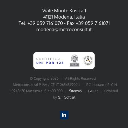
Viale Monte Kosica 1
41121 Modena, Italia
Tel. +39 059 7161070 - Fax +39 059 7161071
modena@metroconsult.it
© Copyright
2026 | All Rights Reserved
Metroconsult srl P. IVA / CF: IT 06545970011 | RC Insurance PLC N.
109K8630 Massimale: € 7.500.000 |
Sitemap
|
GDPR
| Powered
by
G.T. Soft srl
LinkedIn