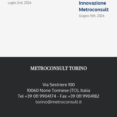
Innovazione
Luglio 2nd, 2026
M
Metroconsult
Giugno 15th, 2026
METROCONSULT TORINO
Via Sestriere 100
10060 None Torinese (TO), Italia
Tel +39 011 9904174 - Fax +39 011 9904182
torino@metroconsult.it