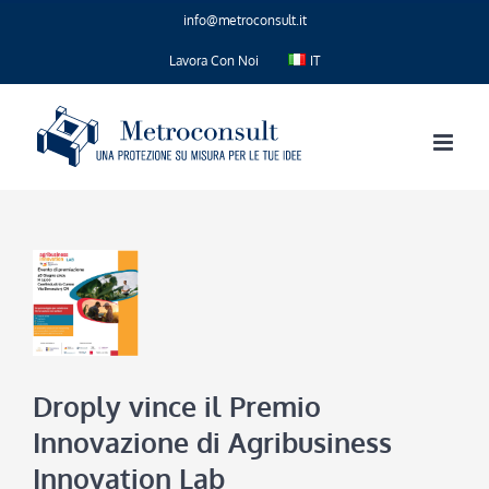
Salta
info@metroconsult.it
al
contenuto
Lavora Con Noi
IT
Droply vince il Premio
Innovazione di Agribusiness
Innovation Lab