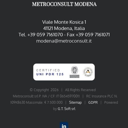
METROCONSULT MODENA
Viale Monte Kosica 1
41121 Modena, Italia
Tel. +39 059 7161070 - Fax +39 059 7161071
modena@metroconsult.it
© Copyright
2026 | All Rights Reserved
Metroconsult srl P. IVA / CF: IT 06545970011 | RC Insurance PLC N.
109K8630 Massimale: € 7.500.000 |
Sitemap
|
GDPR
| Powered
by
G.T. Soft srl
LinkedIn