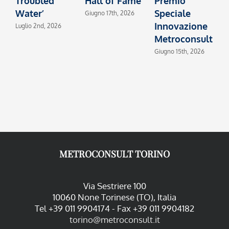
Troubled
Hall of Fame
Premio
I
Water’
Speciale
2
Giugno 17th, 2026
Innovazione
Luglio 2nd, 2026
M
Metroconsult
Giugno 15th, 2026
METROCONSULT TORINO
Via Sestriere 100
10060 None Torinese (TO), Italia
Tel +39 011 9904174 - Fax +39 011 9904182
torino@metroconsult.it