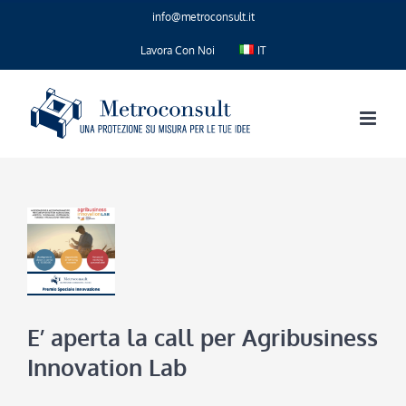
Salta
info@metroconsult.it
al
contenuto
Lavora Con Noi
IT
E’ aperta la call per Agribusiness
Innovation Lab