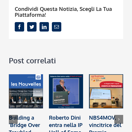
Condividi Questa Notizia, Scegli La Tua
Piattaforma!
Facebook
Twitter
LinkedIn
Email
Post correlati
Building a
Roberto Dini
NBS4MOV,
B
‘Bridge Over
entra nella IP
vincitrice del
c