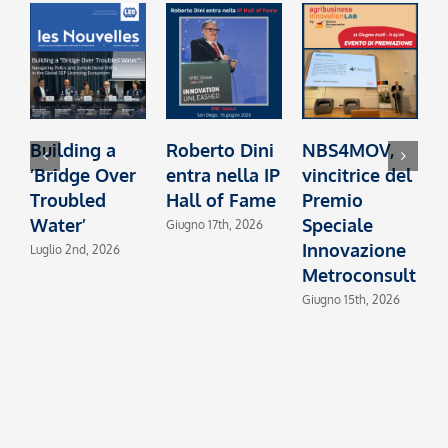
Building a
Roberto Dini
NBS4MOV,
B
‘Bridge Over
entra nella IP
vincitrice del
c
Troubled
Hall of Fame
Premio
I
Water’
Speciale
2
Giugno 17th, 2026
Innovazione
Luglio 2nd, 2026
M
Metroconsult
Giugno 15th, 2026