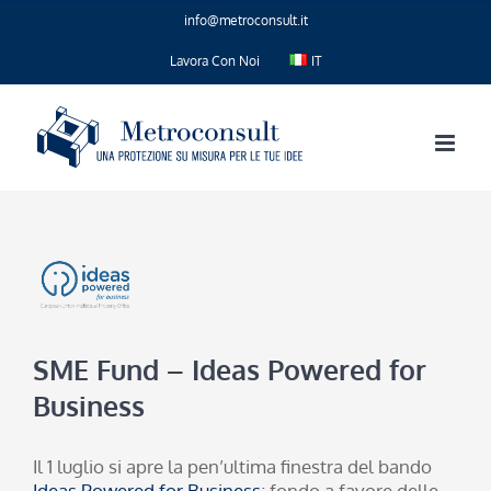
Salta
info@metroconsult.it
al
contenuto
Lavora Con Noi
IT
SME Fund – Ideas Powered for
Business
Il 1 luglio si apre la pen’ultima finestra del bando
Ideas Powered for Business
; fondo a favore delle