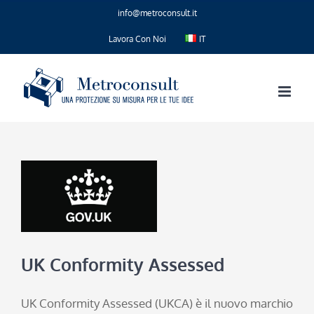
Salta
info@metroconsult.it
al
contenuto
Lavora Con Noi
IT
UK Conformity Assessed
UK Conformity Assessed (UKCA) è il nuovo marchio