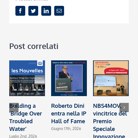
Facebook
Twitter
LinkedIn
Email
Post correlati
Building a
Roberto Dini
NBS4MOV,
B
‘Bridge Over
entra nella IP
vincitrice del
c
Troubled
Hall of Fame
Premio
I
Water’
Speciale
2
Giugno 17th, 2026
Innovazione
Luglio 2nd, 2026
M