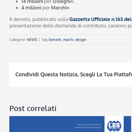
14 milioni
per
Disegni+
;
4 milioni
per
Marchi+
.
Il decreto, pubblicato sulla
Gazzetta Ufficiale n.163 d
presentazione delle domande di contributo, saranno p
Categorie:
NEWS
|
Tag:
brevetti
,
marchi
,
desgin
Condividi Questa Notizia, Scegli La Tua Piatta
Post correlati