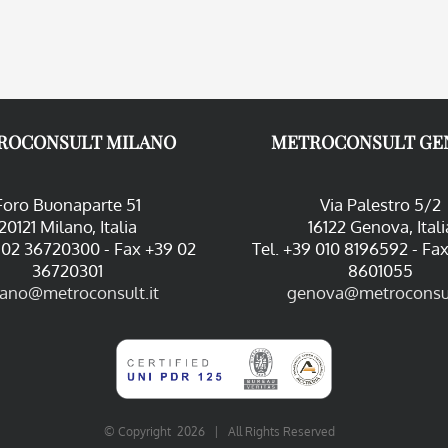
ROCONSULT MILANO
METROCONSULT GE
Foro Buonaparte 51
Via Palestro 5/2
20121 Milano, Italia
16122 Genova, Itali
9 02 36720300 - Fax +39 02
Tel. +39 010 8196592 - Fa
36720301
8601055
lano@metroconsult.it
genova@metroconsul
© Copyright
2026 | All Rights Reserved