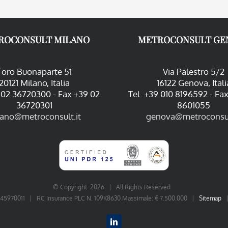
ROCONSULT MILANO
METROCONSULT GE
Foro Buonaparte 51
Via Palestro 5/2
20121 Milano, Italia
16122 Genova, Itali
9 02 36720300 - Fax +39 02
Tel. +39 010 8196592 - Fa
36720301
8601055
lano@metroconsult.it
genova@metroconsul
© Copyright
2026 | All Rights Reserved
06545970011 | RC Insurance PLC N. 109K8630 Massimale: € 7.500.000 |
Sitemap
LinkedIn