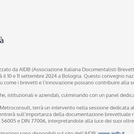
tà
izzato da AIDB (Associazione Italiana Documentalisti Brevett
rà il 10 e 11 settembre 2024 a Bologna. Questo convegno naz
su come i brevetti e l’innovazione possano contribuire alla so
 istituzionali e aziendali, culminando con un panel dedicato
 Metroconsult, terrà un intervento nella sessione dedicata 
ntrerà sull’importanza della documentazione brevettuale nel
SO 56005 e DIN 77006, interpretandole alla luce dei suoi oltr
rmazioni sono disponibili sul sito dell’AIDB:
www.aidb.it
.