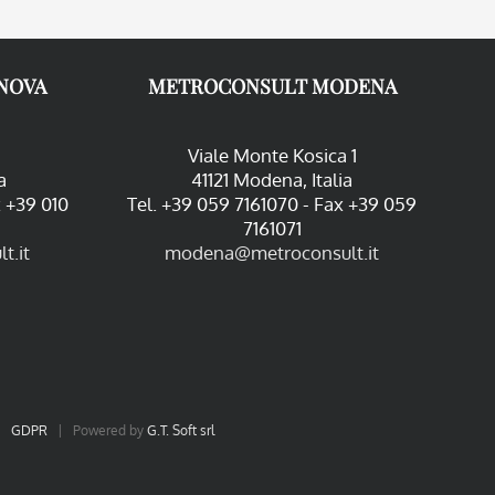
NOVA
METROCONSULT MODENA
Viale Monte Kosica 1
a
41121 Modena, Italia
x +39 010
Tel. +39 059 7161070 - Fax +39 059
7161071
t.it
modena@metroconsult.it
|
GDPR
| Powered by
G.T. Soft srl