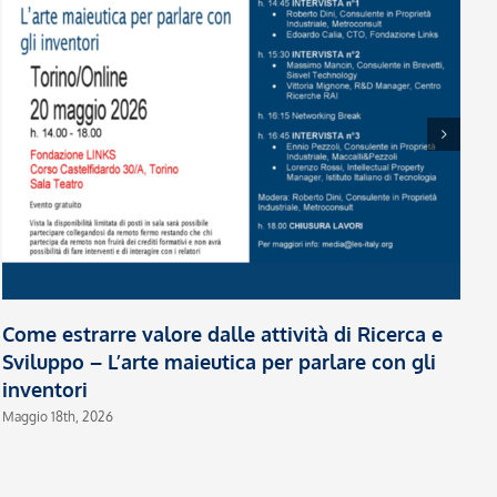
P
l
R
Ma
Come estrarre valore dalle attività di Ricerca e
Sviluppo – L’arte maieutica per parlare con gli
inventori
Maggio 18th, 2026