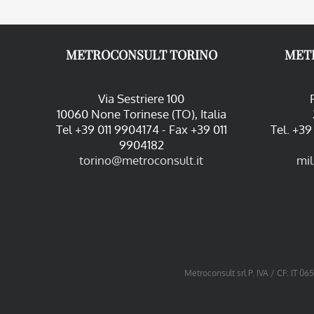
METROCONSULT TORINO
MET
Via Sestriere 100
10060 None Torinese (TO), Italia
Tel +39 011 9904174 - Fax +39 011
Tel. +3
9904182
torino@metroconsult.it
mi
Metroconsult srl P. IVA / CF: IT 