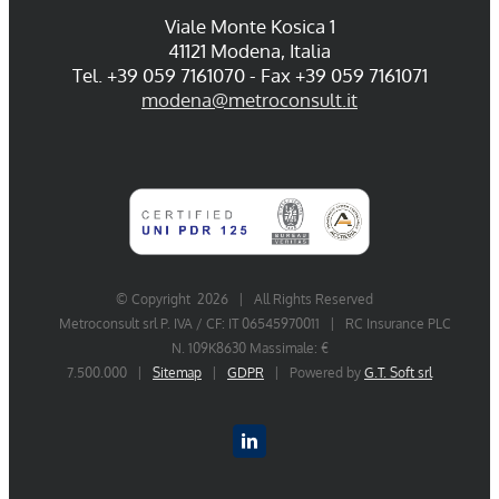
Viale Monte Kosica 1
41121 Modena, Italia
Tel. +39 059 7161070 - Fax +39 059 7161071
modena@metroconsult.it
© Copyright
2026 | All Rights Reserved
Metroconsult srl P. IVA / CF: IT 06545970011 | RC Insurance PLC
N. 109K8630 Massimale: €
7.500.000 |
Sitemap
|
GDPR
| Powered by
G.T. Soft srl
LinkedIn