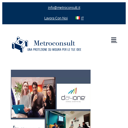
Salta
info@metroconsult.it
al
contenuto
Lavora Con Noi
IT