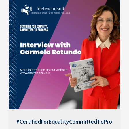
#CertifiedForEqualityCommittedToPro