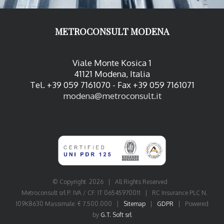
METROCONSULT MODENA
Viale Monte Kosica 1
41121 Modena, Italia
Tel. +39 059 7161070 - Fax +39 059 7161071
modena@metroconsult.it
© Copyright
2026 | All Rights Reserved
Metroconsult srl P. IVA / CF: IT 06545970011 | RC Insurance PLC N.
109K8630 Massimale: € 7.500.000 |
Sitemap
|
GDPR
| Powered
by
G.T. Soft srl