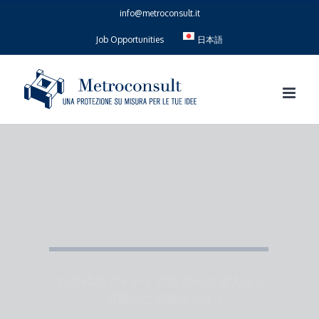
Skip
info@metroconsult.it
to
content
Job Opportunities
日本語
カスタマイズサービス
お客様のアイディアの 価値を最大化し
飛躍的に前進させます