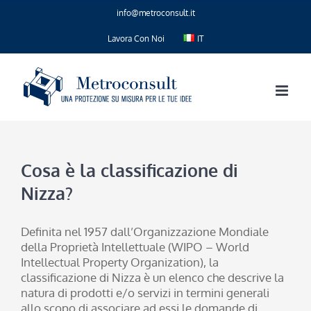
Salta
info@metroconsult.it
al
contenuto
Lavora Con Noi
IT
Cosa è la classificazione di
Nizza?
Definita nel 1957 dall’Organizzazione Mondiale
della Proprietà Intellettuale (WIPO – World
Intellectual Property Organization), la
classificazione di Nizza è un elenco che descrive la
natura di prodotti e/o servizi in termini generali
allo scopo di associare ad essi le domande di