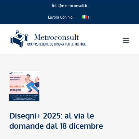
Salta
info@metroconsult.it
al
contenuto
Lavora Con Noi
IT
Disegni+ 2025: al via le
domande dal 18 dicembre