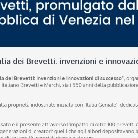
lia dei Brevetti: invenzioni e innovazi
lia dei Brevetti: invenzioni e innovazioni di successo
“, orga
o Italiano Brevetti e Marchi, sia i 550 anni della pubblicazi
lla proprietà industriale iniziata con ‘Italia Geniale’, dedicat
sato e il presente attraverso l’impatto di oltre 100 brevetti d
nerazioni di creatori: quelli che agli albori depositavano i
 di università, centri di ricerca e startup.