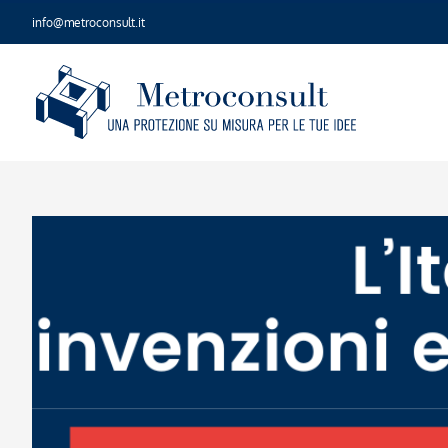
Salta
info@metroconsult.it
al
contenuto