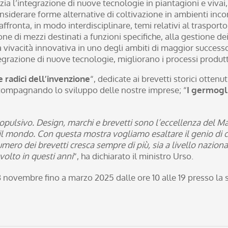
zia l’integrazione di nuove tecnologie in piantagioni e viva
considerare forme alternative di coltivazione in ambienti inco
 affronta, in modo interdisciplinare, temi relativi al trasport
e di mezzi destinati a funzioni specifiche, alla gestione dei r
la vivacità innovativa in uno degli ambiti di maggior success
ntegrazione di nuove tecnologie, migliorano i processi produtti
e radici dell’invenzione
“, dedicate ai brevetti storici ottenut
accompagnando lo sviluppo delle nostre imprese; “
I germogli
propulsivo. Design, marchi e brevetti sono l’eccellenza del Ma
o il mondo. Con questa mostra vogliamo esaltare il genio di c
mero dei brevetti cresca sempre di più, sia a livello nazio
volto in questi anni
“, ha dichiarato il ministro Urso.
3 novembre fino a marzo 2025 dalle ore 10 alle 19 presso la 