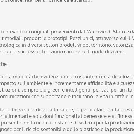
ti brevettuali originali provenienti dall’Archivio di Stato e da
mediali, prodotti e prototipi. Pezzi unici, attraverso cui il M
nologica in diversi settori produttivi del territorio, valori
nventori di successo che hanno cambiato il modo di vivere.
che:
 per la mobilitàche evidenziano la costante ricerca di soluzion
impatto sull’ambiente e incrementarne affidabilità e sicurez
struzioni, sempre più green e intelligenti, pensati per limit
omunicazioni che supportano e facilitano la vita in città e in
anti brevetti dedicati alla salute, in particolare per la prev
ri alimentari e soluzioni funzionali al benessere e al fitness.
 presente, della ricerca costante di sistemi per la produzion
egnose per il riciclo sostenibile delle plastiche e la produzion