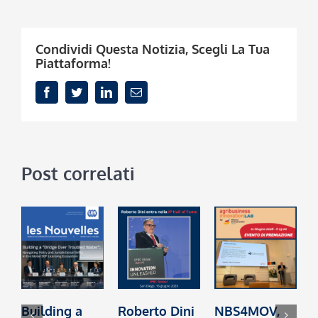
Condividi Questa Notizia, Scegli La Tua
Piattaforma!
Facebook
Twitter
LinkedIn
Email
Post correlati
Building a
Roberto Dini
NBS4MOV,
B