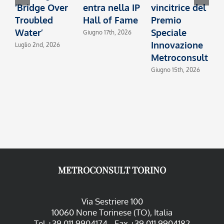
‘Bridge Over
entra nella IP
vincitrice del
c
Troubled
Hall of Fame
Premio
I
Water’
Speciale
2
Giugno 17th, 2026
Innovazione
Luglio 2nd, 2026
M
Metroconsult
Giugno 15th, 2026
METROCONSULT TORINO
Via Sestriere 100
10060 None Torinese (TO), Italia
Tel +39 011 9904174 - Fax +39 011 9904182