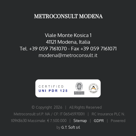
METROCONSULT MODENA
Viale Monte Kosica 1
41121 Modena, Italia
Tel. +39 059 7161070 - Fax +39 059 7161071
modena@metroconsult.it
© Copyright
2026 | All Rights Reserved
Metroconsult srl P. IVA / CF: IT 06545970011 | RC Insurance PLC N.
109K8630 Massimale: € 7.500.000 |
Sitemap
|
GDPR
| Powered
by
G.T. Soft srl