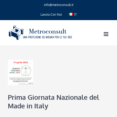
Salta
info@metroconsult.it
al
contenuto
Lavora Con Noi
IT
Prima Giornata Nazionale del
Made in Italy