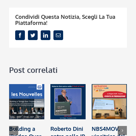
Condividi Questa Notizia, Scegli La Tua
Piattaforma!
Facebook
Twitter
LinkedIn
Email
Post correlati
Building a
Roberto Dini
NBS4MOV,
B