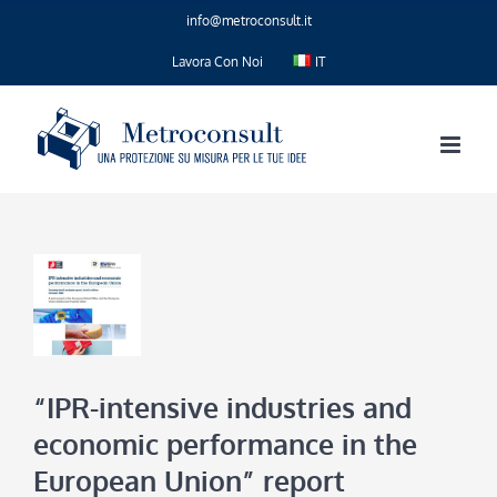
Salta
info@metroconsult.it
al
contenuto
Lavora Con Noi
IT
“IPR-intensive industries and
economic performance in the
European Union” report