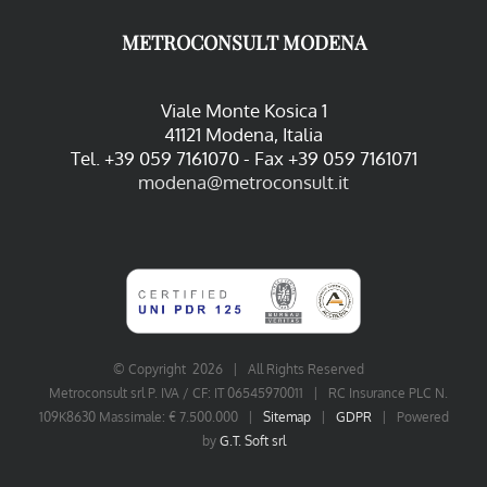
METROCONSULT MODENA
Viale Monte Kosica 1
41121 Modena, Italia
Tel. +39 059 7161070 - Fax +39 059 7161071
modena@metroconsult.it
© Copyright
2026 | All Rights Reserved
Metroconsult srl P. IVA / CF: IT 06545970011 | RC Insurance PLC N.
109K8630 Massimale: € 7.500.000 |
Sitemap
|
GDPR
| Powered
by
G.T. Soft srl