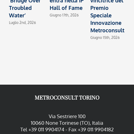
‘Bridge Over
entra nella IP
vincitrice del
c
Troubled
Hall of Fame
Premio
I
Water’
Speciale
2
Giugno 17th, 2026
Innovazione
Luglio 2nd, 2026
M
Metroconsult
Giugno 15th, 2026
METROCONSULT TORINO
Via Sestriere 100
10060 None Torinese (TO), Italia
Tel +39 011 9904174 - Fax +39 011 9904182