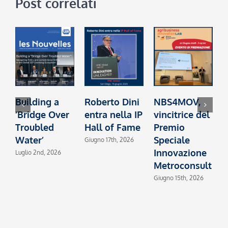
Post correlati
Building a
Roberto Dini
NBS4MOV,
B
‘Bridge Over
entra nella IP
vincitrice del
c
Troubled
Hall of Fame
Premio
I
Water’
Speciale
2
Giugno 17th, 2026
Innovazione
Luglio 2nd, 2026
M
Metroconsult
Giugno 15th, 2026