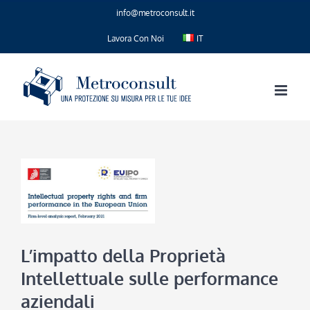
Salta
info@metroconsult.it
al
contenuto
Lavora Con Noi
IT
L’impatto della Proprietà
Intellettuale sulle performance
aziendali