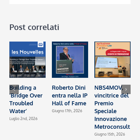
Post correlati
Building a
Roberto Dini
NBS4MOV,
B
‘Bridge Over
entra nella IP
vincitrice del
c
Troubled
Hall of Fame
Premio
I
Water’
Speciale
2
Giugno 17th, 2026
Innovazione
Luglio 2nd, 2026
M
Metroconsult
Giugno 15th, 2026