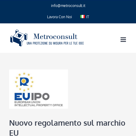
Salta
info@metroconsult.it
al
contenuto
Lavora Con Noi
IT
Nuovo regolamento sul marchio
EU